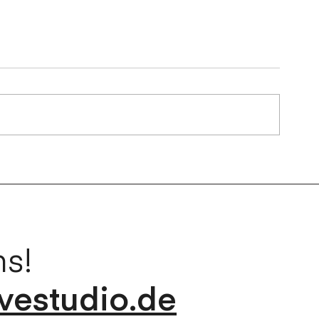
≥ DKS mit neuem CD
ns!
vestudio.de