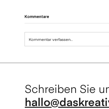
Kommentare
Kommentar verfassen...
≥ Starkes Packaging Design
für Clevergum
Schreiben Sie u
hallo@daskreati