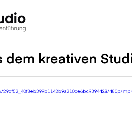
s dem kreativen Stud
ideo/29df52_40f8eb399b1142b9a210ce6bc9394428/480p/mp4/