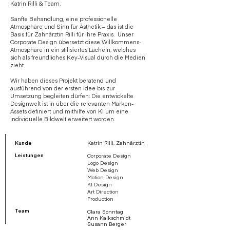
Katrin Rilli & Team.
Sanfte Behandlung, eine professionelle
Atmosphäre und Sinn für Ästhetik – das ist die
Basis für Zahnärztin Rilli für ihre Praxis. Unser
Corporate Design übersetzt diese Willkommens-
Atmosphäre in ein stilisiertes Lächeln, welches
sich als freundliches Key-Visual durch die Medien
zieht.
Wir haben dieses Projekt beratend und
ausführend von der ersten Idee bis zur
Umsetzung begleiten dürfen: Die entwickelte
Designwelt ist in über die relevanten Marken-
Assets definiert und mithilfe von KI um eine
individuelle Bildwelt erweitert worden.
Kunde
Katrin Rilli, Zahnärztin
Leistungen
Corporate Design
Logo Design
Web Design
Motion Design
KI Design
Art Direction
Production
Team
Clara Sonntag
Ann Kalkschmidt
Susann Berger