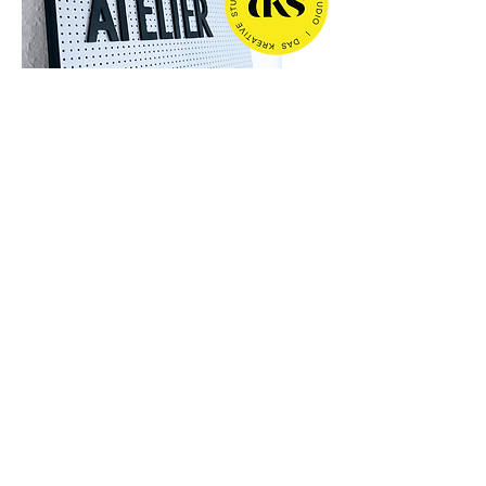
Unser Atelier:
aus Gedanken werden Ideen
werden Designs.